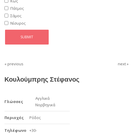
Κως
Πάτμος
Σάμος
Νίσυρος
« previous
next »
Κουλούμπρης Στέφανος
Αγγλικά
Γλώσσες
Νορβηγικά
Περιοχές
Ρόδος
Τηλέφωνο
+30-