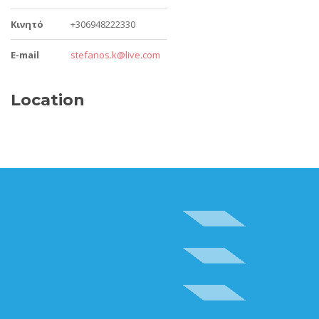
Κινητό
+306948222330
E-mail
stefanos.k@live.com
Location