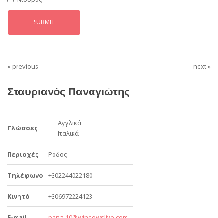
« previous
next »
Σταυριανός Παναγιώτης
Αγγλικά
Γλώσσες
Ιταλικά
Περιοχές
Ρόδος
Τηλέφωνο
+302244022180
Κινητό
+306972224123
E-mail
pana.10@windowslive.com